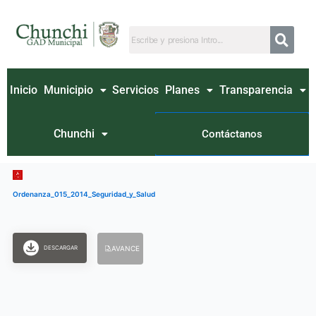
Ir
al
contenido
Inicio
Municipio
Servicios
Planes
Transparencia
Chunchi
Contáctanos
Ordenanza_015_2014_Seguridad_y_Salud
DESCARGAR
AVANCE