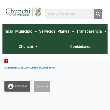
Ir
al
contenido
Inicio
Municipio
Servicios
Planes
Transparencia
Chunchi
Contáctanos
Ordenanza_028_2013_Pension_Jubilacion
DESCARGAR
AVANCE