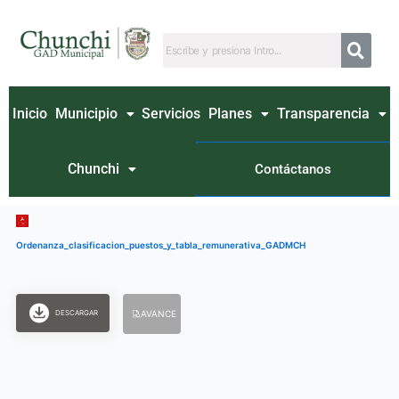
Ir
al
contenido
Inicio
Municipio
Servicios
Planes
Transparencia
Chunchi
Contáctanos
Ordenanza_clasificacion_puestos_y_tabla_remunerativa_GADMCH
DESCARGAR
AVANCE