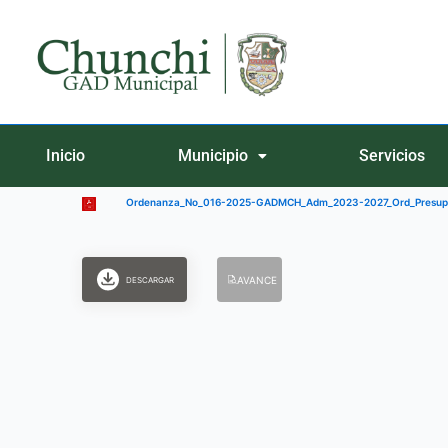
Ir
al
contenido
Inicio
Municipio
Servicios
Ordenanza_No_016-2025-GADMCH_Adm_2023-2027_Ord_Presupu
AVANCE
DESCARGAR