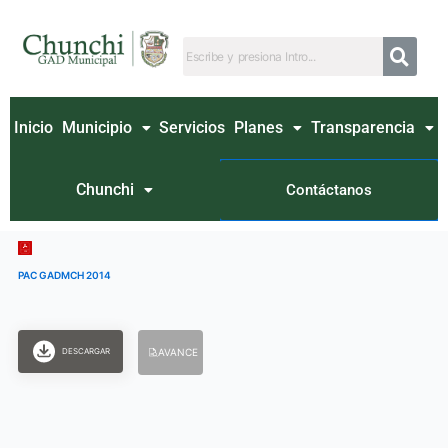
Ir
al
contenido
Inicio
Municipio
Servicios
Planes
Transparencia
Chunchi
Contáctanos
PAC GADMCH 2014
DESCARGAR
AVANCE