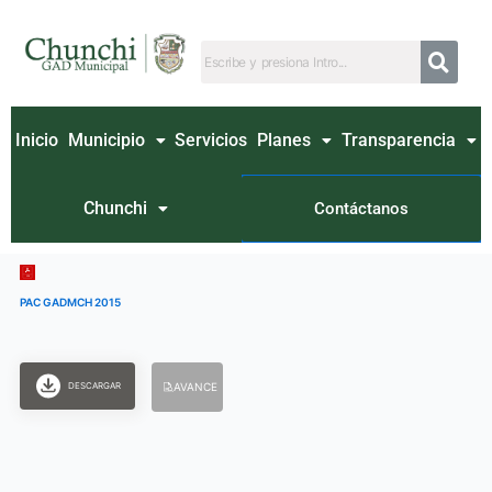
Ir
al
contenido
Inicio
Municipio
Servicios
Planes
Transparencia
Chunchi
Contáctanos
PAC GADMCH 2015
DESCARGAR
AVANCE