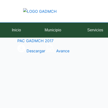
Ir
al
contenido
Inicio
Municipio
Servicios
PAC GADMCH 2017
Descargar
Avance