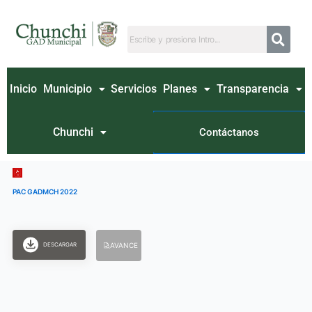
Ir
al
contenido
Inicio
Municipio
Servicios
Planes
Transparencia
Chunchi
Contáctanos
PAC GADMCH 2022
DESCARGAR
AVANCE