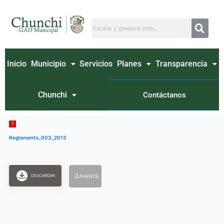
Ir
al
contenido
Inicio
Municipio
Servicios
Planes
Transparencia
Chunchi
Contáctanos
Reglamento_003_2013
DESCARGAR
AVANCE