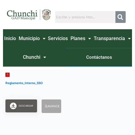
Ir
al
contenido
Inicio
Municipio
Servicios
Planes
Transparencia
Chunchi
Contáctanos
Reglamento_Interno_SSO
DESCARGAR
AVANCE