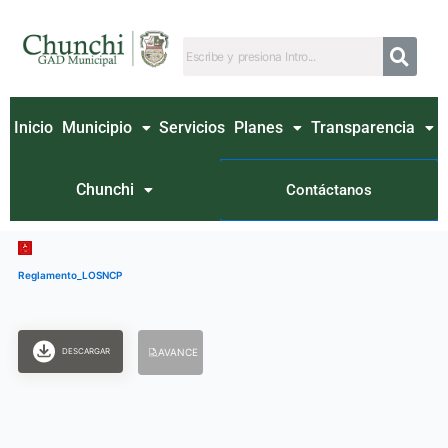
Ir
al
contenido
Inicio
Municipio
Servicios
Planes
Transparencia
Chunchi
Contáctanos
Reglamento_LOSNCP
DESCARGAR
AVANCE