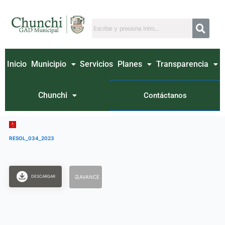
Ir
al
contenido
Inicio
Municipio
Servicios
Planes
Transparencia
Chunchi
Contáctanos
RESOL_034_2023
DESCARGAR
AVANCE