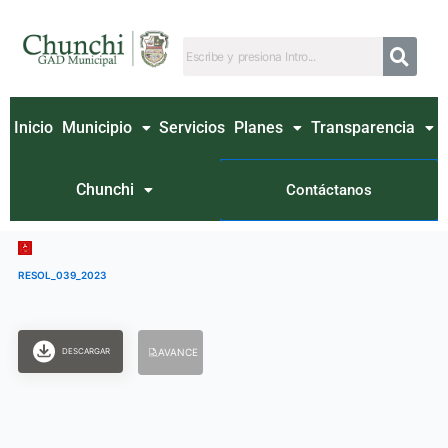
Ir
al
contenido
Inicio
Municipio
Servicios
Planes
Transparencia
Chunchi
Contáctanos
RESOL_039_2023
DESCARGAR
AVANCE