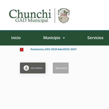
Ir
al
contenido
Inicio
Municipio
Servicios
Resolucion_005-2025 Adm2023-2027
AVANCE
DESCARGAR