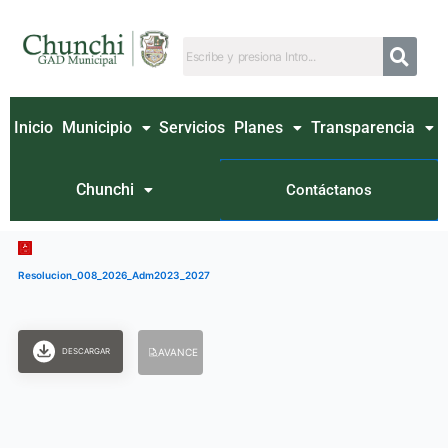
Ir
al
contenido
Inicio
Municipio
Servicios
Planes
Transparencia
Chunchi
Contáctanos
Resolucion_008_2026_Adm2023_2027
DESCARGAR
AVANCE