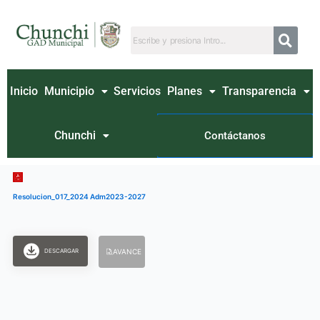
Ir
al
contenido
Inicio
Municipio
Servicios
Planes
Transparencia
Chunchi
Contáctanos
Resolucion_017_2024 Adm2023-2027
DESCARGAR
AVANCE