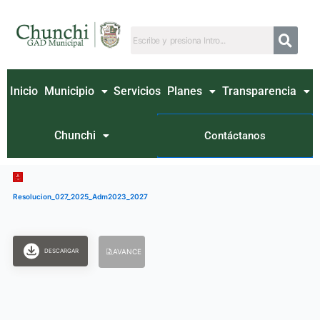
Ir
al
contenido
Inicio
Municipio
Servicios
Planes
Transparencia
Chunchi
Contáctanos
Resolucion_027_2025_Adm2023_2027
DESCARGAR
AVANCE