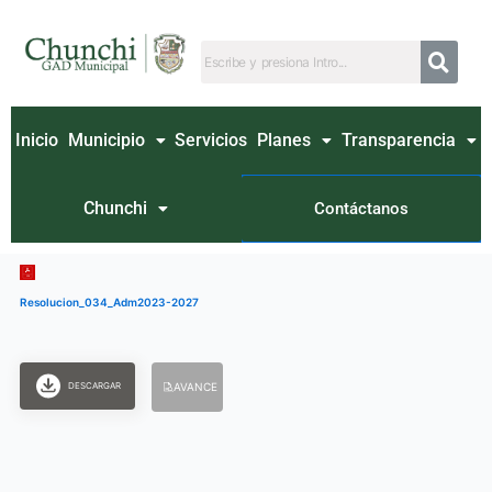
Ir
al
contenido
Inicio
Municipio
Servicios
Planes
Transparencia
Chunchi
Contáctanos
Resolucion_034_Adm2023-2027
DESCARGAR
AVANCE