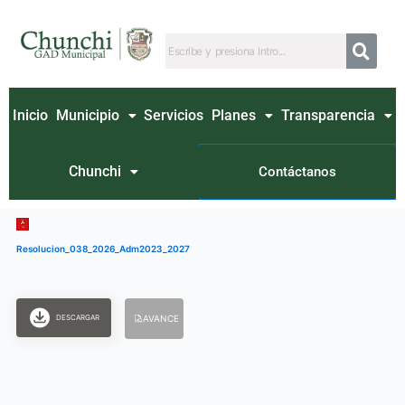
Ir
al
contenido
Inicio
Municipio
Servicios
Planes
Transparencia
Chunchi
Contáctanos
Resolucion_038_2026_Adm2023_2027
DESCARGAR
AVANCE