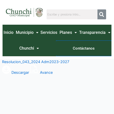
Ir
al
contenido
Inicio
Municipio
Servicios
Planes
Transparencia
Chunchi
Contáctanos
Resolucion_043_2024 Adm2023-2027
Descargar
Avance