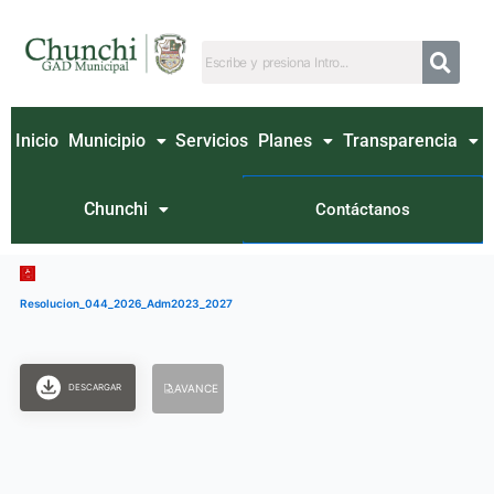
Ir
al
contenido
Inicio
Municipio
Servicios
Planes
Transparencia
Chunchi
Contáctanos
Resolucion_044_2026_Adm2023_2027
DESCARGAR
AVANCE