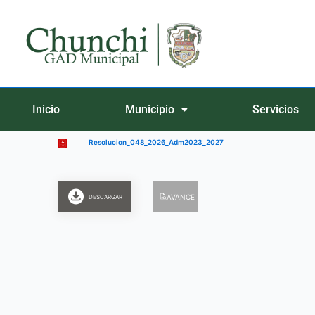
Ir
al
contenido
Inicio
Municipio
Servicios
Resolucion_048_2026_Adm2023_2027
AVANCE
DESCARGAR