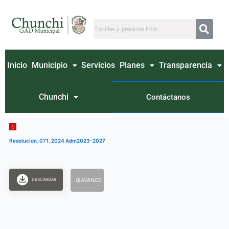
Ir
al
contenido
Inicio
Municipio
Servicios
Planes
Transparencia
Chunchi
Contáctanos
Resolucion_071_2024 Adm2023-2027
DESCARGAR
AVANCE