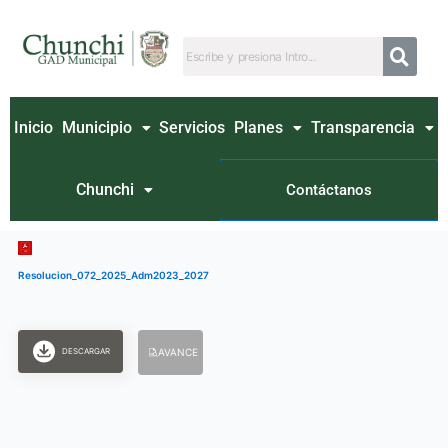
Ir
al
contenido
Inicio
Municipio
Servicios
Planes
Transparencia
Chunchi
Contáctanos
Resolucion_072_2025_Adm2023_2027
DESCARGAR
AVANCE