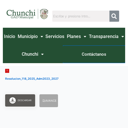
Ir
al
contenido
Inicio
Municipio
Servicios
Planes
Transparencia
Chunchi
Contáctanos
Resolucion_118_2025_Adm2023_2027
DESCARGAR
AVANCE