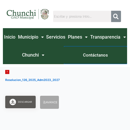
Ir
al
contenido
Inicio
Municipio
Servicios
Planes
Transparencia
Chunchi
Contáctanos
Resolucion_126_2025_Adm2023_2027
DESCARGAR
AVANCE