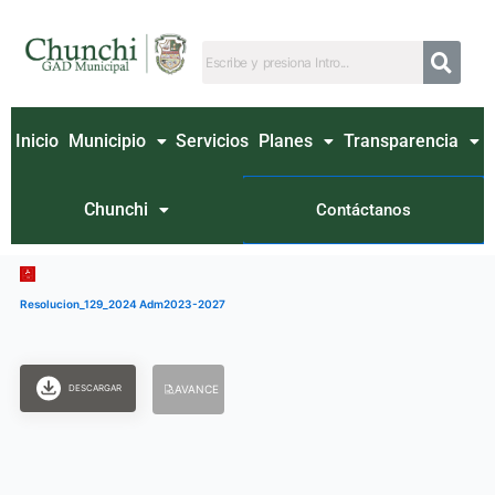
Ir
al
contenido
Inicio
Municipio
Servicios
Planes
Transparencia
Chunchi
Contáctanos
Resolucion_129_2024 Adm2023-2027
DESCARGAR
AVANCE