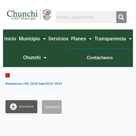
Ir
al
contenido
Inicio
Municipio
Servicios
Planes
Transparencia
Chunchi
Contáctanos
Resolucion_146_2024 Adm2023-2027
DESCARGAR
AVANCE