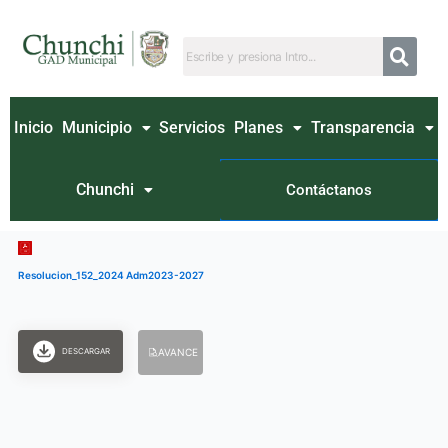
Ir
al
contenido
Inicio
Municipio
Servicios
Planes
Transparencia
Chunchi
Contáctanos
Resolucion_152_2024 Adm2023-2027
DESCARGAR
AVANCE