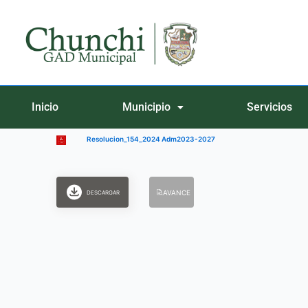
Ir
al
contenido
Inicio
Municipio
Servicios
Resolucion_154_2024 Adm2023-2027
AVANCE
DESCARGAR