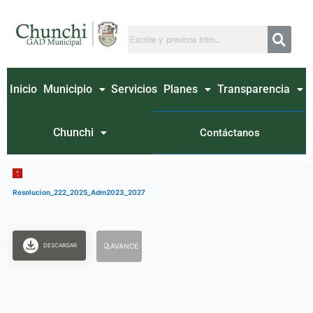
Ir
al
contenido
Inicio
Municipio
Servicios
Planes
Transparencia
Chunchi
Contáctanos
Resolucion_222_2025_Adm2023_2027
DESCARGAR
AVANCE