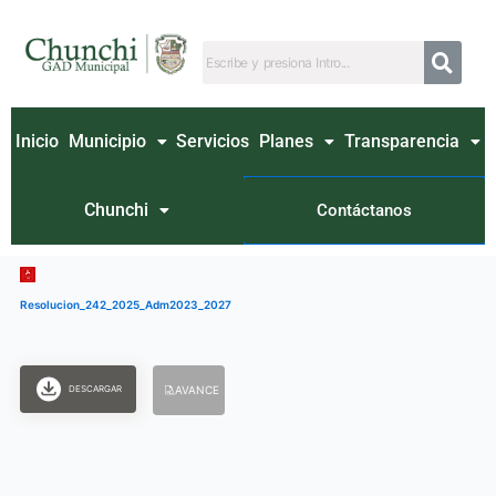
Ir
al
contenido
Inicio
Municipio
Servicios
Planes
Transparencia
Chunchi
Contáctanos
Resolucion_242_2025_Adm2023_2027
DESCARGAR
AVANCE