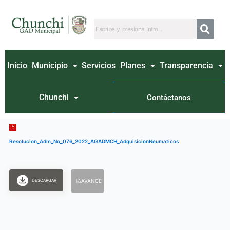
Ir
al
contenido
Inicio
Municipio
Servicios
Planes
Transparencia
Chunchi
Contáctanos
Resolucion_Adm_No_076_2022_AGADMCH_AdquisicionNeumaticos
DESCARGAR
AVANCE