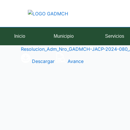
Ir
al
contenido
Inicio
Municipio
Servicios
Resolucion_Adm_Nro_GADMCH-JACP-2024-080_
Descargar
Avance