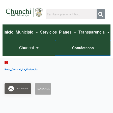
Ir
al
contenido
Inicio
Municipio
Servicios
Planes
Transparencia
Chunchi
Contáctanos
Ruta_Contral_La_Violencia
DESCARGAR
AVANCE