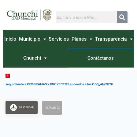
Ir
al
contenido
Inicio
Municipio
Servicios
Planes
Transparencia
Chunchi
Contáctanos
seguimiento a PROGRAMAS Y PROYECTOS alineados a los ODS_Abr2026
DESCARGAR
AVANCE