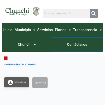
Ir
al
contenido
Inicio
Municipio
Servicios
Planes
Transparencia
Chunchi
Contáctanos
SNGRE-IASR-03-2021-064
DESCARGAR
AVANCE