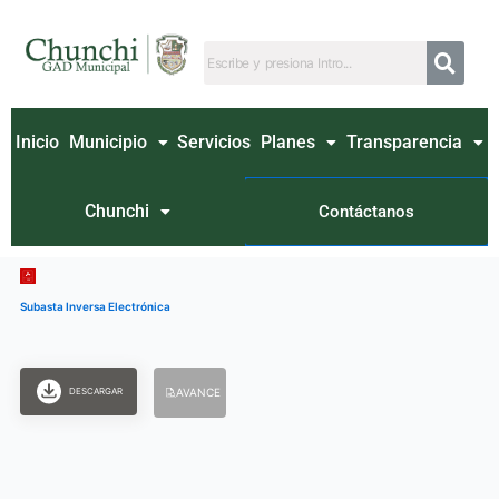
Ir
al
contenido
Inicio
Municipio
Servicios
Planes
Transparencia
Chunchi
Contáctanos
Subasta Inversa Electrónica
DESCARGAR
AVANCE