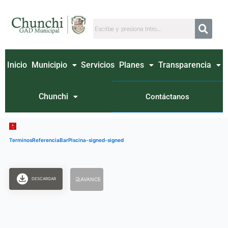
Ir
al
contenido
Inicio
Municipio
Servicios
Planes
Transparencia
Chunchi
Contáctanos
TerminosReferenciaBarPiscina-signed-signed
DESCARGAR
AVANCE