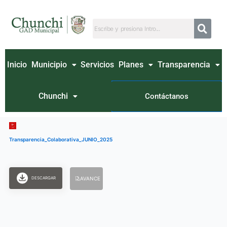
Ir
al
contenido
Inicio
Municipio
Servicios
Planes
Transparencia
Chunchi
Contáctanos
Transparencia_Colaborativa_JUNIO_2025
DESCARGAR
AVANCE