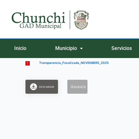
Ir
al
contenido
Inicio
Municipio
Servicios
Transparencia_Focalizada_NOVIEMBRE_2025
AVANCE
DESCARGAR