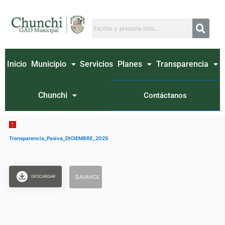
Ir
al
contenido
Inicio
Municipio
Servicios
Planes
Transparencia
Chunchi
Contáctanos
Transparencia_Pasiva_DICIEMBRE_2025
DESCARGAR
AVANCE