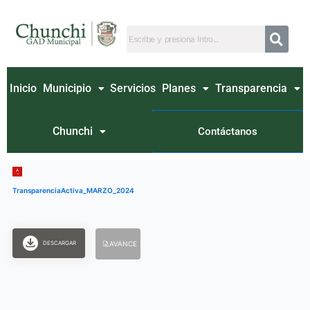
Ir
al
contenido
Inicio
Municipio
Servicios
Planes
Transparencia
Chunchi
Contáctanos
TransparenciaActiva_MARZO_2024
DESCARGAR
AVANCE