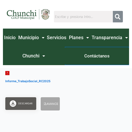
Ir
al
contenido
Inicio
Municipio
Servicios
Planes
Transparencia
Chunchi
Contáctanos
Informe_TrabajoSocial_RC2025
DESCARGAR
AVANCE